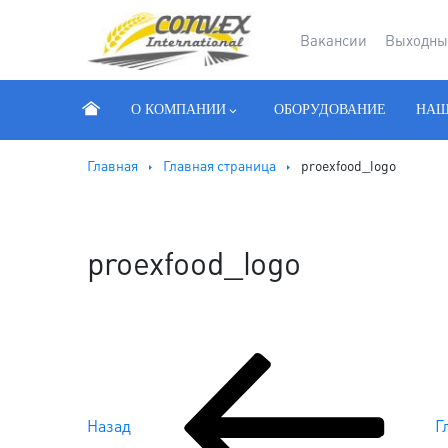
Вакансии
Выходны
О КОМПАНИИ
ОБОРУДОВАНИЕ
НАШ
Главная
Главная страница
proexfood_logo
proexfood_logo
Предыдущая
запись:
Навигация
Назад
Г