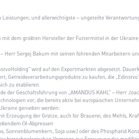
eistungen, und allerwichtigste – ungeteilte Verantwortung 
 mit dem größten Hersteller der Futtermittel in der Ukrai
– Herr Sergej Bakum mit seinen führenden Mitarbeitern und
tvoHolding“ wird auf den Exportmärkten abgesetzt. Dauerku
, Getreideverarbeitungsprodukte zu kaufen, die „Edinstvo“ 
sich zu etablieren.
nde der Geschäftsführung von „AMANDUS KAHL“ – Herr Joac
echnologien vor, die bereits aktiv bei europäischen Untern
 Ukraine genießen werden:
it Erzeugung der Grütze, auch für Brauerei, des Mehls, Kra
ließendem Öl-Abpressen
ps, Sonnenblumenkern, Soja usw.) oder des Phosphatid Konz