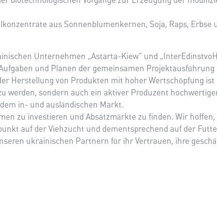
r biotechnologischen Vorgänge zur Erzeugung der modifizier
telkonzentrate aus Sonnenblumenkernen, Soja, Raps, Erbse 
ainischen Unternehmen „Astarta-Kiew“ und „InterEdinstvoHo
Aufgaben und Planen der gemeinsamen Projektausführung i
er Herstellung von Produkten mit hoher Wertschöpfung ist i
r zu werden, sondern auch ein aktiver Produzent hochwertig
 dem in- und ausländischen Markt.
ehmen zu investieren und Absatzmärkte zu finden. Wir hoffe
punkt auf der Viehzucht und dementsprechend auf der Futte
seren ukrainischen Partnern für ihr Vertrauen, ihre geschä