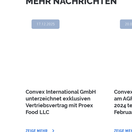
MEHR NACHRICHTEN
17.12.2025
20.
Convex International GmbH
Convex
unterzeichnet exklusiven
am AG
Vertriebsvertrag mit Proex
2024 t
Food LLC
Februa
ZEIGE MEHR
ZEIGE ME