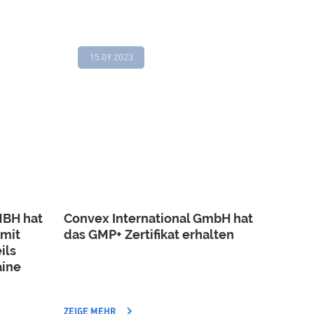
15.09.2023
MBH hat
Convex International GmbH hat
 mit
das GMP+ Zertifikat erhalten
ils
aine
ZEIGE MEHR