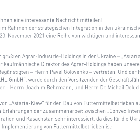
hnen eine interessante Nachricht mitteilen!
im Rahmen der strategischen Integration in den ukrainisch
23. November 2021 eine Reihe von wichtigen und interessant
größten Agrar-Industrie-Holdings in der Ukraine – „Astarta-
der kaufmännische Direktor des Agrar-Holdings haben unser
günstigten – Herrn Pavel Golovenko – vertreten. Und der f
AHL GmbH“, wurde durch den Vorsitzenden der Geschäftsfü
ler – Herrn Joachim Behrmann, und Herrn Dr. Michail Dolud 
on „Astarta-Kiew“ für den Bau von Futtermittelbetrieben auf 
gen Erfahrungen der Zusammenarbeit zwischen „Convex In
tion und Kasachstan sehr interessiert, da dies für die Ukrai
e Implementierung von Futtermittelbetrieben ist: