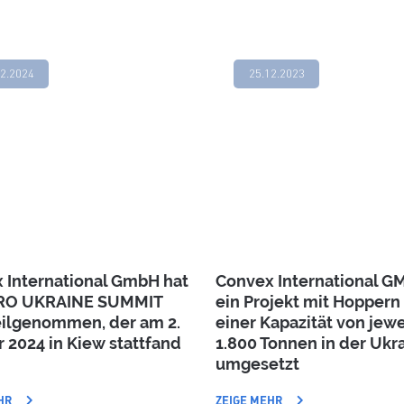
02.2024
25.12.2023
 International GmbH hat
Convex International G
RO UKRAINE SUMMIT
ein Projekt mit Hoppern
eilgenommen, der am 2.
einer Kapazität von jewe
r 2024 in Kiew stattfand
1.800 Tonnen in der Ukr
umgesetzt
HR
ZEIGE MEHR