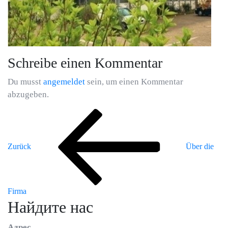
Schreibe einen Kommentar
Du musst
angemeldet
sein, um einen Kommentar
abzugeben.
Vorheriger
Beitragsnavigation
Beitrag
Zurück
Über die
Firma
Найдите нас
Адрес