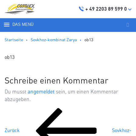
+ 49 2203 89 599 0
DAS MENÜ
Suc
nach
Startseite
Sovkhoz-kombinat Zarya
ob13
ob13
Schreibe einen Kommentar
Du musst
angemeldet
sein, um einen Kommentar
abzugeben.
Vorheriger
Beitragsnavigation
Beitrag
Zurück
Sovkhoz-