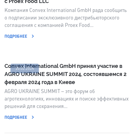
с Proex Food LLC
Компания Convex International GmbH рада сообщить
о подписании эксклюзивного дистрибьюторского
соглашения с компанией Proex Food…
ПОДРОБНЕЕ
Convex International GmbH принял участие в
20.02.2024
AGRO UKRAINE SUMMIT 2024, состоявшемся 2
февраля 2024 года в Киеве
AGRO UKRAINE SUMMIT – это форум об
агротехнологиях, инновациях и поиске эффективных
решений для сохранения…
ПОДРОБНЕЕ