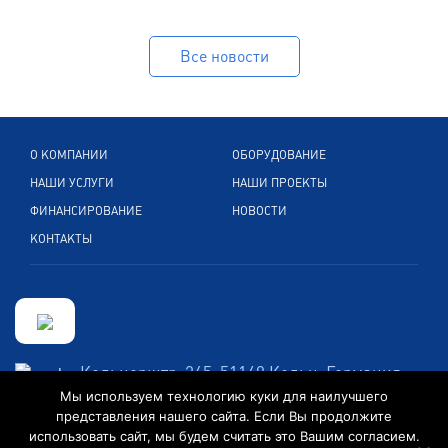
Все новости
О КОМПАНИИ
ОБОРУДОВАНИЕ
НАШИ УСЛУГИ
НАШИ ПРОЕКТЫ
ФИНАНСИРОВАНИЕ
НОВОСТИ
КОНТАКТЫ
Кельнерштр. 265, 51149 Кельн, Германия
Мы используем технологию куки для наилучшего
+49 2203 89 599 0
представления нашего сайта. Если Вы продолжите
info@convexintl.de
использовать сайт, мы будем считать это Вашим согласием.