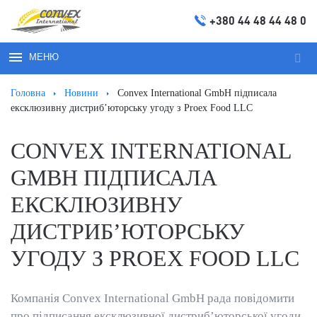
+380 44 48 44 48 0
МЕНЮ
Пош
за
Головна
Новини
Convex International GmbH підписала
запи
ексклюзивну дистриб’юторську угоду з Proex Food LLC
CONVEX INTERNATIONAL
GMBH ПІДПИСАЛА
ЕКСКЛЮЗИВНУ
ДИСТРИБ’ЮТОРСЬКУ
УГОДУ З PROEX FOOD LLC
Компанія Convex International GmbH рада повідомити
про підписання ексклюзивної дистриб’юторської угоди