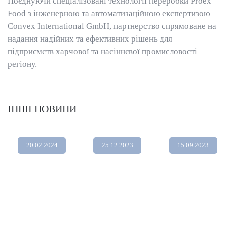
Поєднуючи спеціалізовані технології переробки Proex
Food з інженерною та автоматизаційною експертизою
Convex International GmbH, партнерство спрямоване на
надання надійних та ефективних рішень для
підприємств харчової та насіннєвої промисловості
регіону.
ІНШІ НОВИНИ
20.02.2024
25.12.2023
15.09.2023