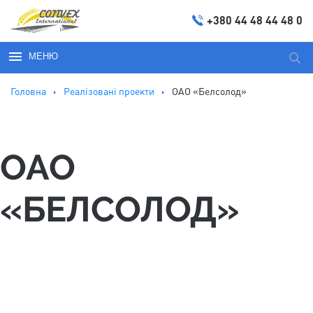
+380 44 48 44 48 0
МЕНЮ
Пош
за
Головна
Реалізовані проекти
ОАО «Белсолод»
запи
ОАО
«БЕЛСОЛОД»