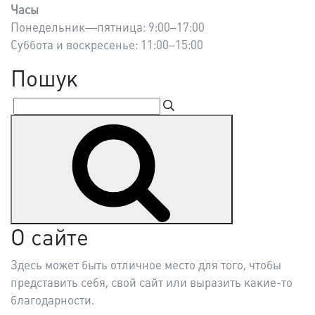
Часы
Понедельник—пятница: 9:00–17:00
Суббота и воскресенье: 11:00–15:00
Пошук
Пошук
Шукати
за
запитом:
О сайте
Здесь может быть отличное место для того, чтобы
представить себя, свой сайт или выразить какие-то
благодарности.