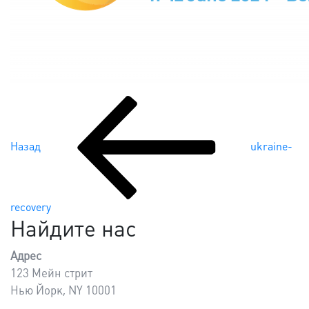
Попередній
Навігація
запис:
записів
Назад
ukraine-
recovery
Найдите нас
Адрес
123 Мейн стрит
Нью Йорк, NY 10001