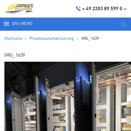
+ 49 2203 89 599 0
DAS MENÜ
Suc
nach
Startseite
Prozessautomatisierung
IMG_1639
IMG_1639