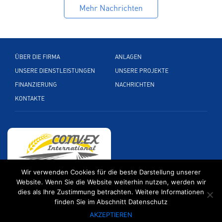
Mehr Nachrichten
ÜBER DIE FIRMA
ANLAGEN
UNSERE DIENSTLEISTUNGEN
UNSERE PROJEKTE
FINANZIERUNG
NACHRICHTEN
KONTAKTE
Wir verwenden Cookies für die beste Darstellung unserer
Kölner Str. 265 51149 Köln, Deutschland
Website. Wenn Sie die Website weiterhin nutzen, werden wir
dies als Ihre Zustimmung betrachten. Weitere Informationen
+ 49 2203 89 599 0
finden Sie im Abschnitt Datenschutz
info@convexintl.de
AKZEPTIEREN