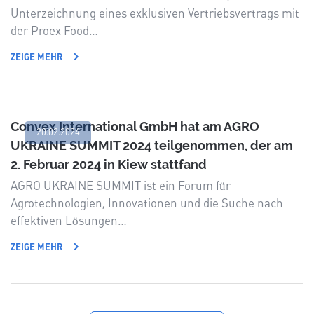
Unterzeichnung eines exklusiven Vertriebsvertrags mit
der Proex Food…
ZEIGE MEHR
Convex International GmbH hat am AGRO
20.02.2024
UKRAINE SUMMIT 2024 teilgenommen, der am
2. Februar 2024 in Kiew stattfand
AGRO UKRAINE SUMMIT ist ein Forum für
Agrotechnologien, Innovationen und die Suche nach
effektiven Lösungen…
ZEIGE MEHR