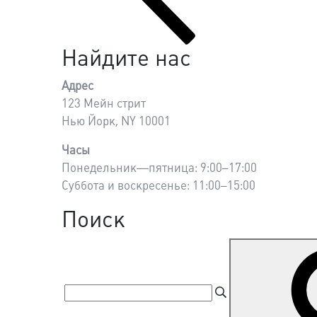
Найдите нас
Адрес
123 Мейн стрит
Нью Йорк, NY 10001
Часы
Понедельник—пятница: 9:00–17:00
Суббота и воскресенье: 11:00–15:00
Поиск
Suchen
nach: