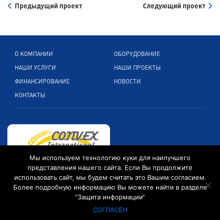
Предыдущий проект
Следующий проект
О КОМПАНИИ
ОБОРУДОВАНИЕ
НАШИ УСЛУГИ
НАШИ ПРОЕКТЫ
ФИНАНСИРОВАНИЕ
НОВОСТИ
КОНТАКТЫ
Мы используем технологию куки для наилучшего
представления нашего сайта. Если Вы продолжите
Кельнерштр. 265, 51149 Кельн, Германия
использовать сайт, мы будем считать это Вашим согласием.
Более подробную информацию Вы можете найти в разделе
+49 2203 89 599 0
“Защита информации“
info@convexintl.de
СОГЛАСЕН