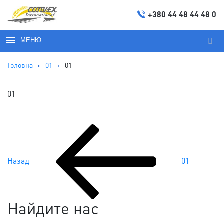
+380 44 48 44 48 0
МЕНЮ
Пош
за
Головна
01
01
запи
01
Попередній
Навігація
запис:
Назад
01
записів
Найдите нас