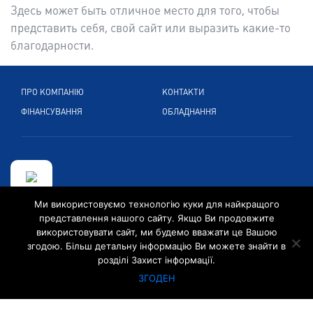
Здесь может быть отличное место для того, чтобы
представить себя, свой сайт или выразить какие-то
благодарности.
ПРО КОМПАНІЮ
КОНТАКТИ
ФІНАНСУВАННЯ
ОБЛАДНАННЯ
Ми використовуємо технологію куки для найкращого
вул. Павлівська, 29,
представлення нашого сайту. Якщо Ви продовжите
4 поверх, м. Київ, 01135, Україна
використовувати сайт, ми будемо вважати це Вашою
згодою. Більш детальну інформацію Ви можете знайти в
+380 44 48 44 48 0
розділі Захист інформації.
ukrinfo@convexintl.de
ЗГОДЕН