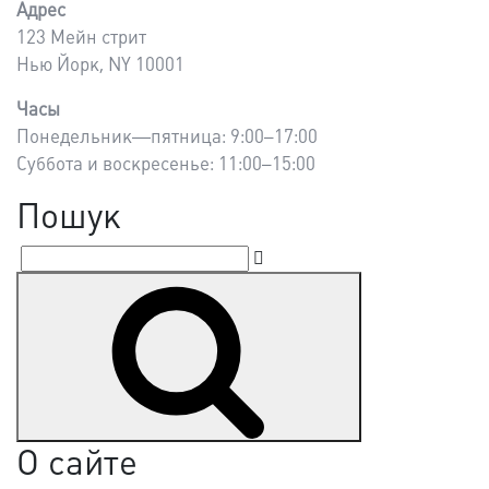
Адрес
123 Мейн стрит
Нью Йорк, NY 10001
Часы
Понедельник—пятница: 9:00–17:00
Суббота и воскресенье: 11:00–15:00
Пошук
Пошук
Шукати
за
запитом:
О сайте