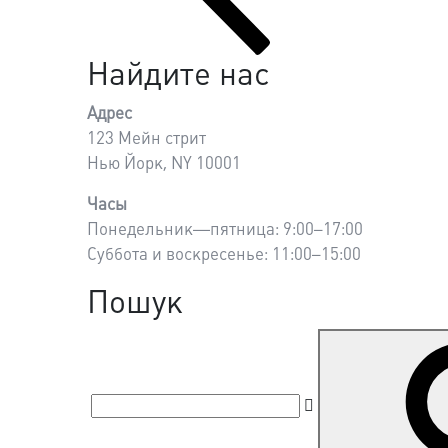
записів
Найдите нас
Адрес
123 Мейн стрит
Нью Йорк, NY 10001
Часы
Понедельник—пятница: 9:00–17:00
Суббота и воскресенье: 11:00–15:00
Пошук
Пошук
за