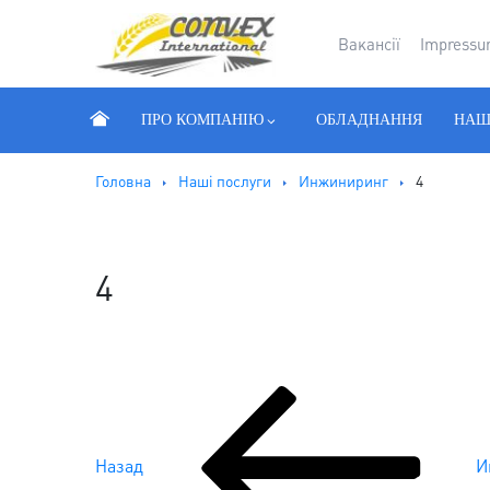
Вакансії
Impress
ПРО КОМПАНІЮ
ОБЛАДНАННЯ
НАШ
Головна
Наші послуги
Инжиниринг
4
4
Попередній
запис:
Навігація
Назад
И