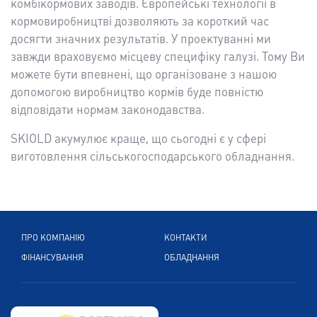
комбікормових заводів. Європейські технології в
кормовиробництві дозволяють за короткий час
досягти значних результатів. У проектуванні ми
завжди враховуємо місцеву специфіку галузі. Тому Ви
можете бути впевнені, що організоване з нашою
допомогою виробництво кормів буде повністю
відповідати нормам законодавства.
SKIOLD акумулює краще, що сьогодні є у сфері
виготовлення сільськогосподарського обладнання.
ПРО КОМПАНІЮ
КОНТАКТИ
ФІНАНСУВАННЯ
ОБЛАДНАННЯ