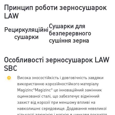
Принцип роботи зерносушарок
LAW
Сушарки для
Рециркуляційні
безперервного
сушарки
сушіння зерна
Особливості зерносушарок LAW
SBC
Висока зносостійкість і довговічність завдяки
використанню корозійностійкого матеріалу
Magizinc®Magizinc® це інноваційний замінник
оцинкованої сталі, що забезпечує відмінний
захист від корозії при меншому впливі на
навколишнє середовище. Додавання невеликої
кількості алюмінію і магнію в цинкове покриття