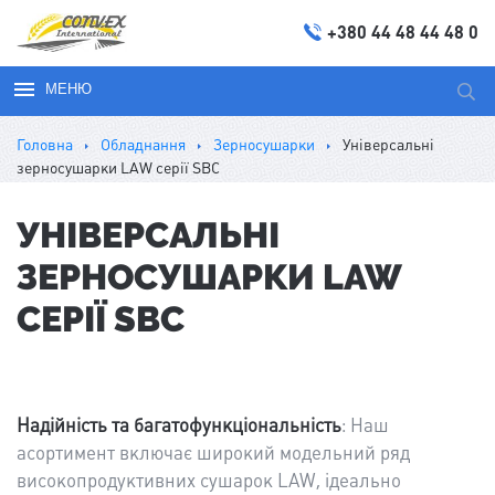
+380 44 48 44 48 0
МЕНЮ
Пош
за
Головна
Обладнання
Зерносушарки
Універсальні
запи
зерносушарки LAW серії SBC
УНІВЕРСАЛЬНІ
ЗЕРНОСУШАРКИ LAW
СЕРІЇ SBC
Надійність та багатофункціональність
: Наш
асортимент включає широкий модельний ряд
високопродуктивних сушарок LAW, ідеально