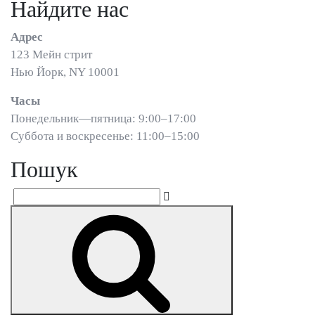
Найдите нас
Адрес
123 Мейн стрит
Нью Йорк, NY 10001
Часы
Понедельник—пятница: 9:00–17:00
Суббота и воскресенье: 11:00–15:00
Пошук
Пошук
Шукати
за
запитом: