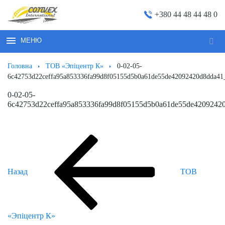
+380 44 48 44 48 0
МЕНЮ
Пош
за
Головна
ТОВ «Эпiцентр К»
0-02-05-
запи
6c42753d22ceffa95a853336fa99d8f05155d5b0a61de55de42092420d8dda41
0-02-05-
6c42753d22ceffa95a853336fa99d8f05155d5b0a61de55de4209242
Попередній
Навігація
запис:
записів
Назад
ТОВ
«Эпiцентр К»