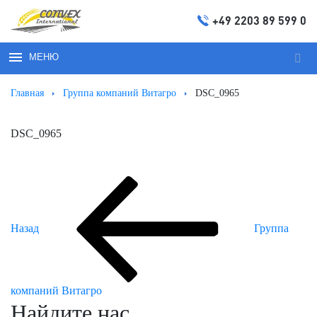
+49 2203 89 599 0
МЕНЮ
Иска
Главная
Группа компаний Витагро
DSC_0965
DSC_0965
Предыдущая
Навигация
запись:
по
Назад
Группа
записям
компаний Витагро
Найдите нас