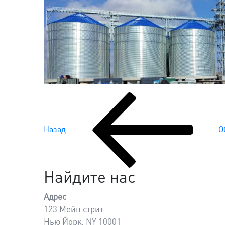
Предыдущая
запись:
Навигация
Назад
О
по
записям
Найдите нас
Адрес
123 Мейн стрит
Нью Йорк, NY 10001