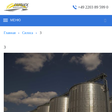
+49 2203 89 599 0
МЕНЮ
Иска
Главная
Силоса
3
3