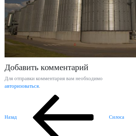
Добавить комментарий
Для отправки комментария вам необходимо
авторизоваться
.
Предыдущая
Навигация
запись:
по
Назад
Силоса
записям