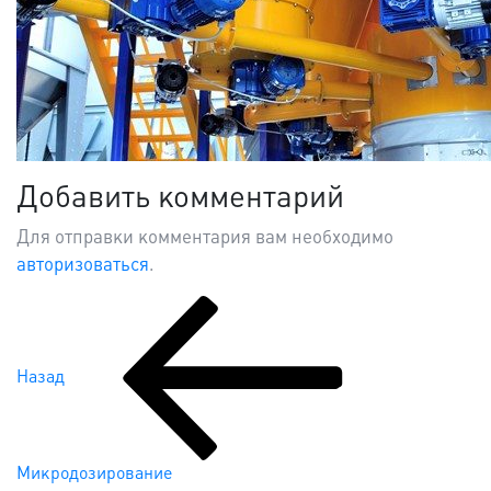
Добавить комментарий
Для отправки комментария вам необходимо
авторизоваться
.
Предыдущая
Навигация
запись:
по
Назад
записям
Микродозирование