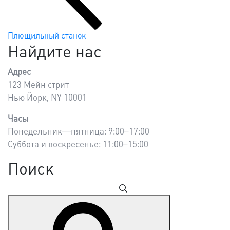
записям
Плющильный станок
Найдите нас
Адрес
123 Мейн стрит
Нью Йорк, NY 10001
Часы
Понедельник—пятница: 9:00–17:00
Суббота и воскресенье: 11:00–15:00
Поиск
Искать:
Поиск