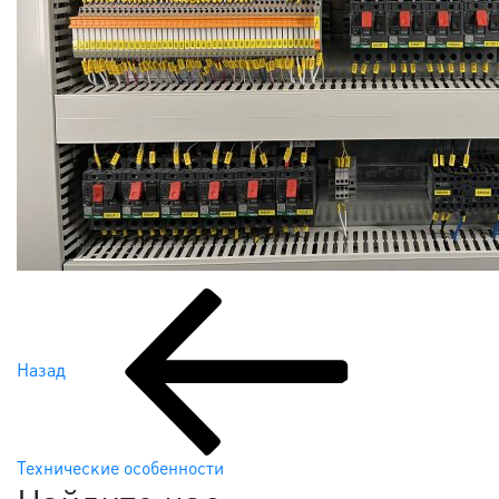
Предыдущая
Навигация
запись:
по
Назад
записям
Технические особенности