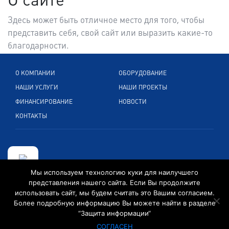
Здесь может быть отличное место для того, чтобы
представить себя, свой сайт или выразить какие-то
благодарности.
О КОМПАНИИ
ОБОРУДОВАНИЕ
НАШИ УСЛУГИ
НАШИ ПРОЕКТЫ
ФИНАНСИРОВАНИЕ
НОВОСТИ
КОНТАКТЫ
Мы используем технологию куки для наилучшего
представления нашего сайта. Если Вы продолжите
Кельнерштр. 265, 51149 Кельн, Германия
использовать сайт, мы будем считать это Вашим согласием.
Более подробную информацию Вы можете найти в разделе
+49 2203 89 599 0
“Защита информации“
info@convexintl.de
СОГЛАСЕН