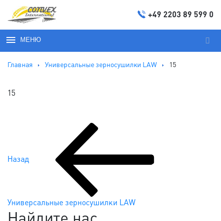
+49 2203 89 599 0
МЕНЮ
Иска
Главная
Универсальные зерносушилки LAW
15
15
Предыдущая
Навигация
запись:
Назад
по
записям
Универсальные зерносушилки LAW
Найдите нас