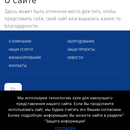
Здесь может быть отличное место для того, чтобы
представить себя, свой сайт или выразить какие-то
благодарности.
О КОМПАНИИ
ОБОРУДОВАНИЕ
НАШИ УСЛУГИ
НАШИ ПРОЕКТЫ
ФИНАНСИРОВАНИЕ
НОВОСТИ
КОНТАКТЫ
Мы используем технологию куки для наилучшего
представления нашего сайта. Если Вы продолжите
Кельнерштр. 265, 51149 Кельн, Германия
использовать сайт, мы будем считать это Вашим согласием.
Более подробную информацию Вы можете найти в разделе
+49 2203 89 599 0
“Защита информации“
info@convexintl.de
СОГЛАСЕН