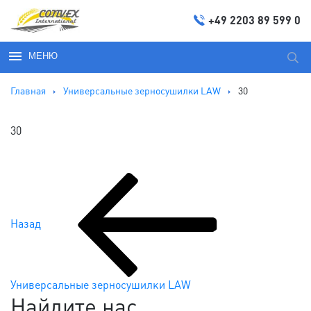
+49 2203 89 599 0
МЕНЮ
Иска
Главная
Универсальные зерносушилки LAW
30
30
Предыдущая
Навигация
запись:
по
Назад
записям
Универсальные зерносушилки LAW
Найдите нас