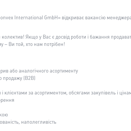
Convex International GmbH» відкриває вакансію менеджера
олектив! Якщо у Вас є досвід роботи і бажання продават
у – Ви той, хто нам потрібен!
обрив або аналогічного асортименту
о продажу (B2B)
і клієнтами за асортиментом, обсягами закупівель і ціна
ворення
ікою
зованість, наполегливість