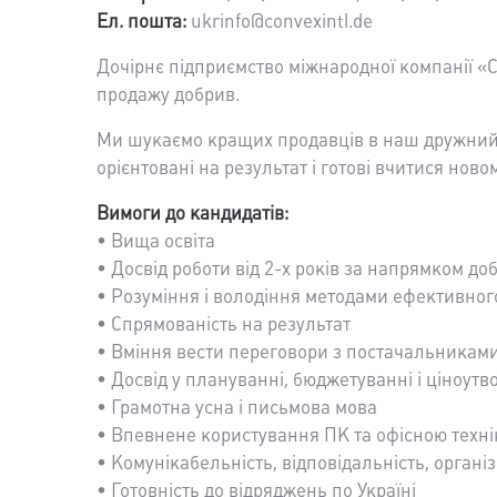
Ел. пошта:
ukrinfo@convexintl.de
Дочірнє підприємство міжнародної компанії «
продажу добрив.
Ми шукаємо кращих продавців в наш дружний к
орієнтовані на результат і готові вчитися новом
Вимоги до кандидатів:
• Вища освіта
• Досвід роботи від 2-х років за напрямком д
• Розуміння і володіння методами ефективног
• Спрямованість на результат
• Вміння вести переговори з постачальниками 
• Досвід у плануванні, бюджетуванні і ціноут
• Грамотна усна і письмова мова
• Впевнене користування ПК та офісною техн
• Комунікабельність, відповідальність, органі
• Готовність до відряджень по Україні