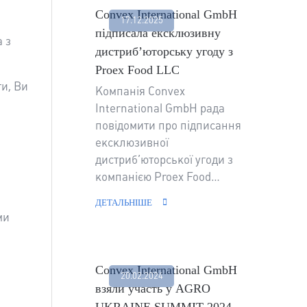
Convex International GmbH
17.12.2025
підписала ексклюзивну
 з
дистриб’юторську угоду з
Proex Food LLC
и, Ви
Компанія Convex
International GmbH рада
повідомити про підписання
ексклюзивної
дистриб’юторської угоди з
компанією Proex Food…
ДЕТАЛЬНІШЕ
ми
Convex International GmbH
20.02.2024
взяли участь у AGRO