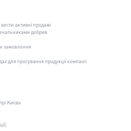
 вести активні продажі
тачальниками добрив
ти замовлення
дах для просування продукції компанії
нтрі Києва
і);