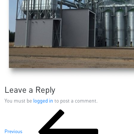
Leave a Reply
You must be
logged in
to post a comment.
Previous
Post
Post
Previous