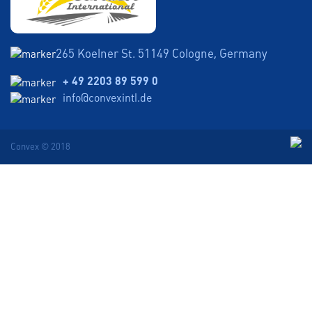
265 Koelner St. 51149 Cologne, Germany
+ 49 2203 89 599 0
info@convexintl.de
Convex © 2018