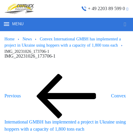
+ 49 2203 89 599 0
MENU
Sear
for:
Ноmе
News
Convex International GMBH has implemented a
project in Ukraine using hoppers with a capacity of 1,800 tons each
IMG_20231026_173706-1
IMG_20231026_173706-1
Previous
Post
Post
navigation
Previous
Convex
International GMBH has implemented a project in Ukraine using
hoppers with a capacity of 1,800 tons each